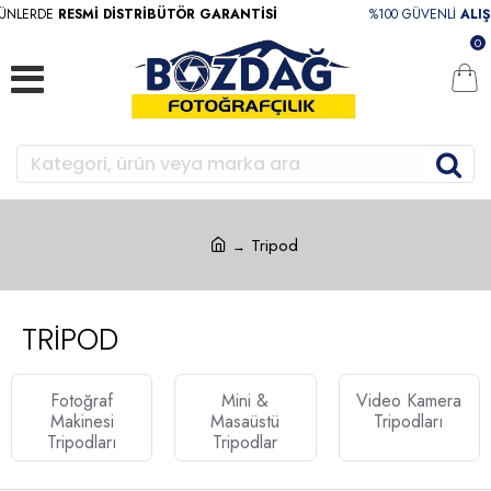
ÜNLERDE
RESMİ DİSTRİBÜTÖR GARANTİSİ
%100 GÜVENLİ
ALIŞ
0
Tripod
TRIPOD
Fotoğraf
Mini &
Video Kamera
Makinesi
Masaüstü
Tripodları
Tripodları
Tripodlar