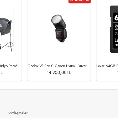
STOKTA YOK
Gdx BM400 II W/S 3'lü Stüdyo Paraflaş Softbox Kit (400 Watt)
Godox V1 Pro C Canon Uyumlu Yuvarlak Kafa Tepe Flaşı​
TL
14.900,00TL
Sözleşmeler