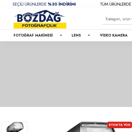
SEÇİLİ ÜRÜNLERDE
%30 İNDİRİM!
TÜM ÜRÜNLERDE
RESM
FOTOĞRAF MAKINESI
LENS
VIDEO KAMERA
STOKTA YOK