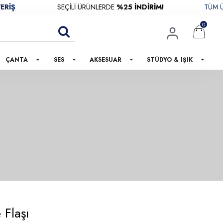
SEÇİLİ ÜRÜNLERDE
%25 İNDİRİM!
TÜM ÜRÜNL
0
ÇANTA
SES
AKSESUAR
STÜDYO & IŞIK
Flaşı