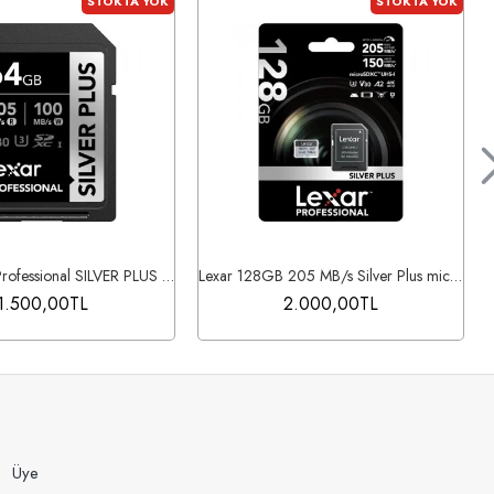
STOKTA YOK
STOKTA YOK
Lexar 64GB Professional SILVER PLUS UHS-I SDXC Hafıza Kartı
Lexar 128GB 205 MB/s Silver Plus microSD UHS-I V30 Hafıza Kartı
1.500,00TL
2.000,00TL
Üye