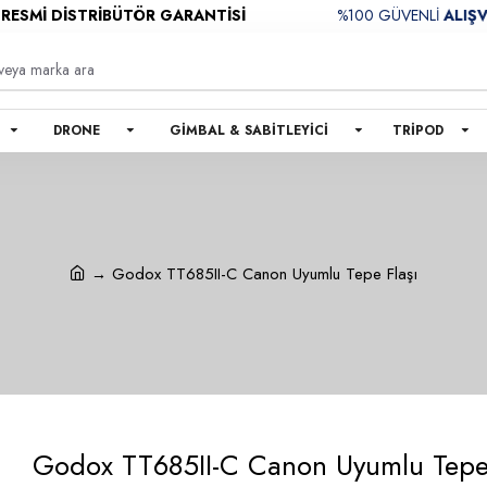
İ DİSTRİBÜTÖR GARANTİSİ
%100 GÜVENLİ
ALIŞVERİŞ
DRONE
GIMBAL & SABITLEYICI
TRIPOD
Godox TT685II-C Canon Uyumlu Tepe Flaşı
Godox TT685II-C Canon Uyumlu Tepe 