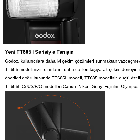
Yeni TT685II Serisiyle Tanışın
Godox, kullanıcılara daha iyi çekim çözümleri sunmaktan vazgeçmey
TT685 modelimizin sınırlarını daha da ileri taşıyarak çekim deneyimin
önerileri doğrultusunda TT685II modeli, TT685 modelinin güçlü özell
TT685II C/N/S/F/O modelleri Canon, Nikon, Sony, Fujifilm, Olympus 