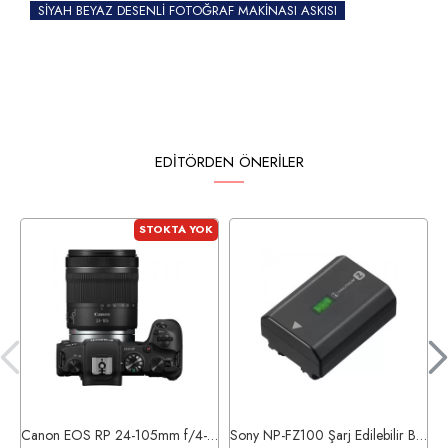
SİYAH BEYAZ DESENLİ FOTOĞRAF MAKİNASI ASKISI
EDITÖRDEN ÖNERILER
STOKTA YOK
Canon EOS RP 24-105mm f/4-7.1 IS STM Aynasız Dijital Fotoğraf Makinesi
Sony NP-FZ100 Şarj Edilebilir Batarya