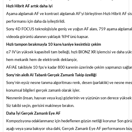
Hızlı Hibrit AF artık daha iyi
Aşama algılamalı AF ve kontrast algılamalı AF’yi birleştiren Hızlı Hibrit AF s
performansı için daha da iyileştirildi.
Sony 4D FOCUS teknolojisiyle geniş ve yoğun AF alanı, 759 aşama algılama
videoda görüntü alanının yaklaşık %94’ünü kapsar.
Hızlı tampon bırakmayla 10 kare/saniye kesintisiz çekim
α7 IV’ün yüksek kapasiteli tam belleği, hızlı BIONZ XR işlemcisi ve daha yük
hem mekanik hem de elektronik deklanşör,
AF/AE takibiyle 10 fps’e kadar 800 karenin üzerinde çekim yapmanızı sağlar
Sony’nin akıllı AI Tabanlı Gerçek Zamanlı Takip özelliği
Sony’nin eşsiz nesne tanıma algoritması renk, desen (parlaklık) ve nesne mesaf
konumsal bilgileri gerçek zamanlı olarak işler.
Nesnenin (insan, hayvan veya kuş) gözlerinin ve yüzünün son derece yüksek has
Siz takibi seçin, gerisini makineye bırakın.
Daha İyi Gerçek Zamanlı Eye AF
Kompozisyona odaklanmanız için hedeflenen gözün netliği korunur Son görü
aşağı veya yana bakıyor olsa dahi, Gerçek Zamanlı Eye AF performansını büy