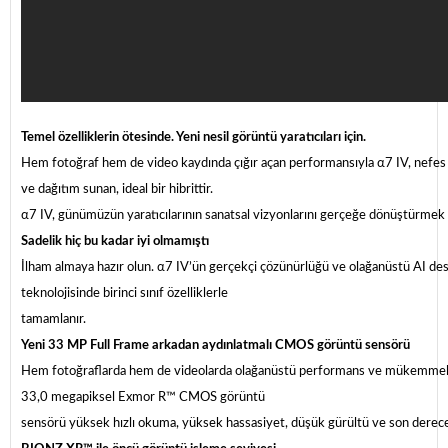
Temel özelliklerin ötesinde. Yeni nesil görüntü yaratıcıları için.
Hem fotoğraf hem de video kaydında çığır açan performansıyla α7 IV, nefes 
ve dağıtım sunan, ideal bir hibrittir.
α7 IV, günümüzün yaratıcılarının sanatsal vizyonlarını gerçeğe dönüştürmek i
Sadelik hiç bu kadar iyi olmamıştı
İlham almaya hazır olun. α7 IV’ün gerçekçi çözünürlüğü ve olağanüstü AI de
teknolojisinde birinci sınıf özelliklerle
tamamlanır.
Yeni 33 MP Full Frame arkadan aydınlatmalı CMOS görüntü sensörü
Hem fotoğraflarda hem de videolarda olağanüstü performans ve mükemmel g
33,0 megapiksel Exmor R™ CMOS görüntü
sensörü yüksek hızlı okuma, yüksek hassasiyet, düşük gürültü ve son derece