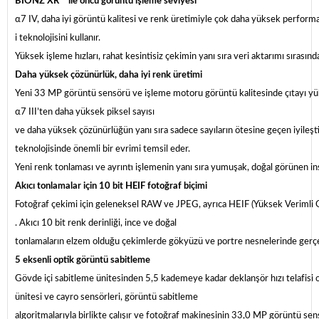
BIONZ XR™ ile öncü görüntü işleme seviyesi
α7 IV, daha iyi görüntü kalitesi ve renk üretimiyle çok daha yüksek perform
i teknolojisini kullanır.
Yüksek işleme hızları, rahat kesintisiz çekimin yanı sıra veri aktarımı sırasınd
Daha yüksek çözünürlük, daha iyi renk üretimi
Yeni 33 MP görüntü sensörü ve işleme motoru görüntü kalitesinde çıtayı yük
α7 III’ten daha yüksek piksel sayısı
ve daha yüksek çözünürlüğün yanı sıra sadece sayıların ötesine geçen iyileşti
teknolojisinde önemli bir evrimi temsil eder.
Yeni renk tonlaması ve ayrıntı işlemenin yanı sıra yumuşak, doğal görünen insa
Akıcı tonlamalar için 10 bit HEIF fotoğraf biçimi
Fotoğraf çekimi için geleneksel RAW ve JPEG, ayrıca HEIF (Yüksek Verimli Gö
. Akıcı 10 bit renk derinliği, ince ve doğal
tonlamaların elzem olduğu çekimlerde gökyüzü ve portre nesnelerinde gerçek
5 eksenli optik görüntü sabitleme
Gövde içi sabitleme ünitesinden 5,5 kademeye kadar deklanşör hızı telafisi 
ünitesi ve cayro sensörleri, görüntü sabitleme
algoritmalarıyla birlikte çalışır ve fotoğraf makinesinin 33,0 MP görüntü s