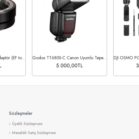
Canon EF-EOS R Mount Adaptör (EF to RF)
Godox TT685II-C Canon Uyumlu Tepe Flaşı
L
5.000,00TL
3
Sözleşmeler
Üyelik Sözleşmesi
Mesafeli Satış Sözleşmesi