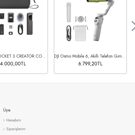
DJI OSMO POCKET 3 CREATOR COMBO
DJI Osmo Mobile 6, Akıllı Telefon Gimbal Sabitleyici, Dahili Uzatma Çubuğu, Platinum Gri
4.000,00TL
6.799,20TL
Üye
Hesabım
Siparişlerim