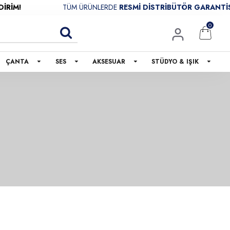
TÜM ÜRÜNLERDE
RESMİ DİSTRİBÜTÖR GARANTİSİ
0
ÇANTA
SES
AKSESUAR
STÜDYO & IŞIK