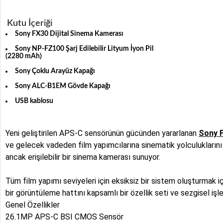
Kutu İçeriği
Sony FX30 Dijital Sinema Kamerası
Sony NP-FZ100 Şarj Edilebilir Lityum İyon Pil
(2280 mAh)
Sony Çoklu Arayüz Kapağı
Sony ALC-B1EM Gövde Kapağı
USB kablosu
Yeni geliştirilen APS-C sensörünün gücünden yararlanan
Sony 
ve gelecek vadeden film yapımcılarına sinematik yolculuklarını 
ancak erişilebilir bir sinema kamerası sunuyor.
Tüm film yapımı seviyeleri için eksiksiz bir sistem oluşturmak i
bir görüntüleme hattını kapsamlı bir özellik seti ve sezgisel işl
Genel Özellikler
26.1MP APS-C BSI CMOS Sensör